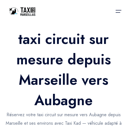
taxi circuit sur
Accueil
mesure depuis
Nos services
Nos services
Taxis aéroport
Taxis Aéroport
Marseille vers
Trajet Gare SNCF
Réservation
Trajet Port croisière
Aubagne
Actualités & évènements
Trajet Séminaire
Contactez-nous
Réservez votre taxi circuit sur mesure vers Aubagne depuis
Trajet Santé
Marseille et ses environs avec Taxi Kad — véhicule adapté à