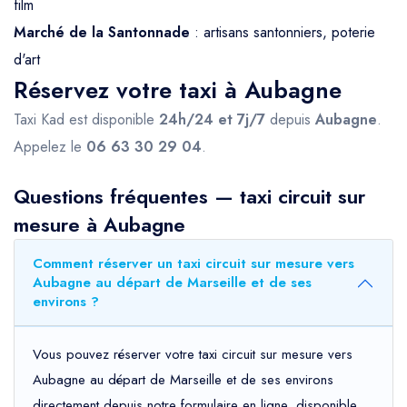
film
Marché de la Santonnade
: artisans santonniers, poterie
d'art
Réservez votre taxi à Aubagne
Taxi Kad est disponible
24h/24 et 7j/7
depuis
Aubagne
.
Appelez le
06 63 30 29 04
.
Questions fréquentes — taxi circuit sur
mesure à Aubagne
Comment réserver un taxi circuit sur mesure vers
Aubagne au départ de Marseille et de ses
environs ?
Vous pouvez réserver votre taxi circuit sur mesure vers
Aubagne au départ de Marseille et de ses environs
directement depuis notre formulaire en ligne, disponible