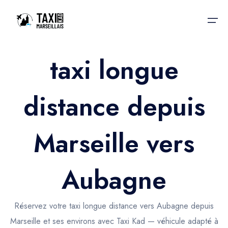
taxi longue
Accueil
distance depuis
Nos services
Nos services
Taxis aéroport
Taxis Aéroport
Marseille vers
Trajet Gare SNCF
Réservation
Trajet Port croisière
Aubagne
Actualités & évènements
Trajet Séminaire
Contactez-nous
Réservez votre taxi longue distance vers Aubagne depuis
Trajet Santé
Marseille et ses environs avec Taxi Kad — véhicule adapté à