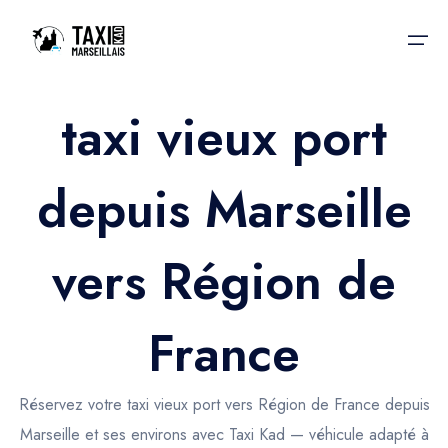
taxi vieux port
Accueil
depuis Marseille
Nos services
Nos services
Taxis aéroport
Taxis Aéroport
vers Région de
Trajet Gare SNCF
Réservation
Trajet Port croisière
France
Actualités & évènements
Trajet Séminaire
Contactez-nous
Réservez votre taxi vieux port vers Région de France depuis
Trajet Santé
Marseille et ses environs avec Taxi Kad — véhicule adapté à