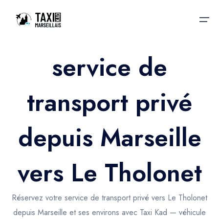
service de
Accueil
transport privé
Nos services
Nos services
Taxis aéroport
Taxis Aéroport
depuis Marseille
Trajet Gare SNCF
Réservation
Trajet Port croisière
vers Le Tholonet
Actualités & évènements
Trajet Séminaire
Contactez-nous
Réservez votre service de transport privé vers Le Tholonet
Trajet Santé
depuis Marseille et ses environs avec Taxi Kad — véhicule