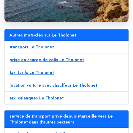
Autres mots-clés sur Le Tholonet
transport Le Tholonet
prise en charge de colis Le Tholonet
taxi tarifs Le Tholonet
location voiture avec chauffeur Le Tholonet
taxi calanques Le Tholonet
service de transport privé depuis Marseille vers Le
Tholonet dans d'autres secteurs