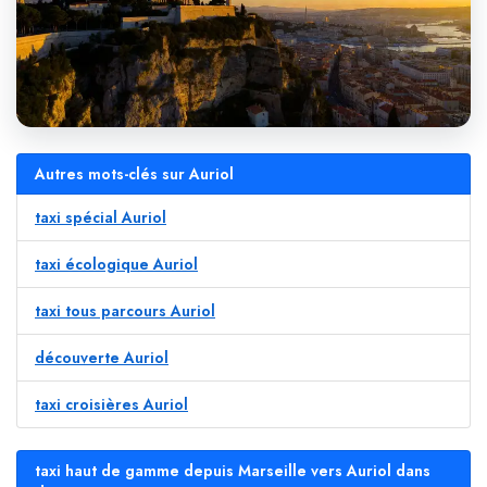
Autres mots-clés sur Auriol
taxi spécial Auriol
taxi écologique Auriol
taxi tous parcours Auriol
découverte Auriol
taxi croisières Auriol
taxi haut de gamme depuis Marseille vers Auriol dans