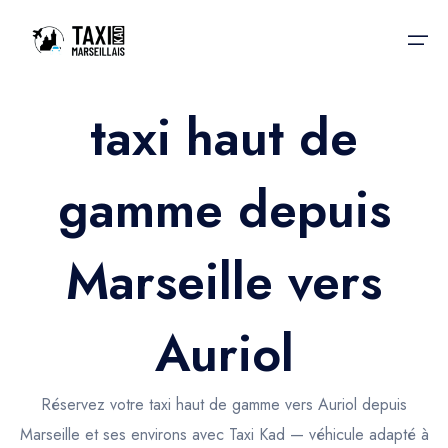
taxi haut de
Accueil
gamme depuis
Nos services
Nos services
Taxis aéroport
Taxis Aéroport
Marseille vers
Trajet Gare SNCF
Réservation
Trajet Port croisière
Auriol
Actualités & évènements
Trajet Séminaire
Contactez-nous
Réservez votre taxi haut de gamme vers Auriol depuis
Trajet Santé
Marseille et ses environs avec Taxi Kad — véhicule adapté à