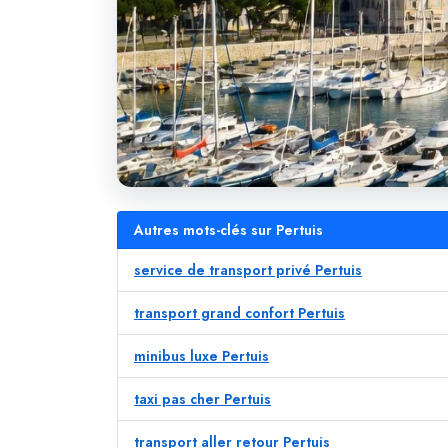
Autres mots-clés sur Pertuis
service de transport privé Pertuis
transport grand confort Pertuis
minibus luxe Pertuis
taxi pas cher Pertuis
transport aller retour Pertuis