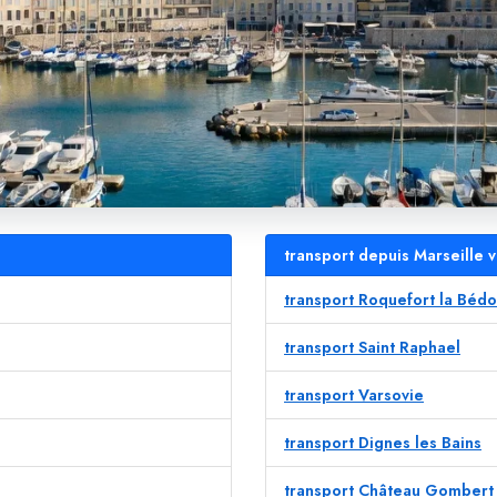
transport depuis Marseille v
transport Roquefort la Bédo
transport Saint Raphael
transport Varsovie
transport Dignes les Bains
transport Château Gombert