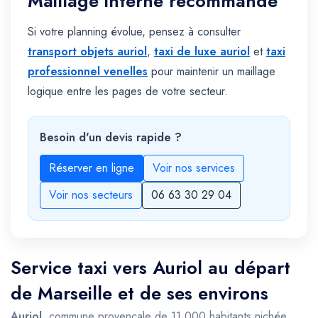
Maillage interne recommandé
Si votre planning évolue, pensez à consulter
transport objets auriol
,
taxi de luxe auriol
et
taxi
professionnel venelles
pour maintenir un maillage
logique entre les pages de votre secteur.
Besoin d'un devis rapide ?
Réserver en ligne
Voir nos services
Voir nos secteurs
06 63 30 29 04
Service taxi vers Auriol au départ
de Marseille et de ses environs
Auriol
, commune provençale de 11 000 habitants nichée