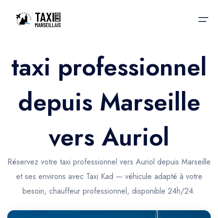
taxi professionnel
Accueil
depuis Marseille
Nos services
Nos services
Taxis aéroport
Taxis Aéroport
vers Auriol
Trajet Gare SNCF
Réservation
Trajet Port croisière
Réservez votre taxi professionnel vers Auriol depuis Marseille
Actualités & évènements
et ses environs avec Taxi Kad — véhicule adapté à votre
Trajet Séminaire
Contactez-nous
besoin, chauffeur professionnel, disponible 24h/24.
Trajet Santé