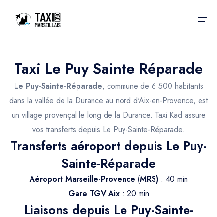
Taxi Le Puy Sainte Réparade
Accueil
Le Puy-Sainte-Réparade
, commune de 6 500 habitants
Nos services
Nos services
dans la vallée de la Durance au nord d'Aix-en-Provence, est
un village provençal le long de la Durance. Taxi Kad assure
Taxis aéroport
Taxis Aéroport
vos transferts depuis Le Puy-Sainte-Réparade.
Trajet Gare SNCF
Réservation
Transferts aéroport depuis Le Puy-
Trajet Port croisière
Sainte-Réparade
Actualités & évènements
Trajet Séminaire
Aéroport Marseille-Provence (MRS)
: 40 min
Contactez-nous
Gare TGV Aix
: 20 min
Trajet Santé
Liaisons depuis Le Puy-Sainte-