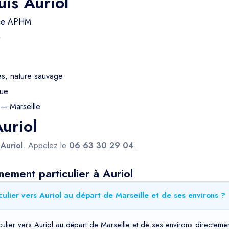
is Auriol
nce APHM
é
s, nature sauvage
gue
— Marseille
Auriol
s
Auriol
. Appelez le
06 63 30 29 04
.
ement particulier à Auriol
lier vers Auriol au départ de Marseille et de ses environs ?
ulier vers Auriol au départ de Marseille et de ses environs directemen