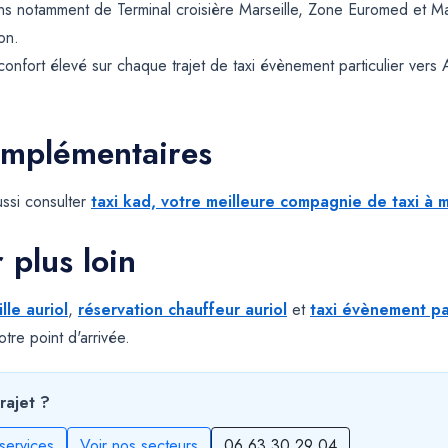
ns notamment de Terminal croisière Marseille, Zone Euromed et Ma
on.
confort élevé sur chaque trajet de taxi évènement particulier vers 
omplémentaires
ssi consulter
taxi kad, votre meilleure compagnie de taxi à m
r plus loin
ille auriol
,
réservation chauffeur auriol
et
taxi évènement par
tre point d'arrivée.
rajet ?
services
Voir nos secteurs
06 63 30 29 04