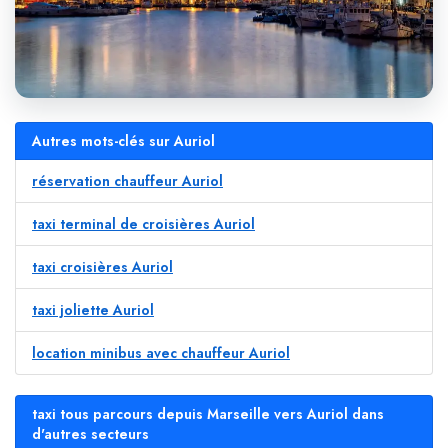
Autres mots-clés sur Auriol
réservation chauffeur Auriol
taxi terminal de croisières Auriol
taxi croisières Auriol
taxi joliette Auriol
location minibus avec chauffeur Auriol
taxi tous parcours depuis Marseille vers Auriol dans
d'autres secteurs