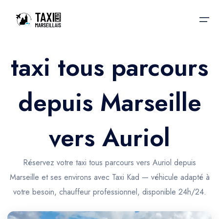
taxi tous parcours
Accueil
depuis Marseille
Nos services
Nos services
Taxis aéroport
Taxis Aéroport
vers Auriol
Trajet Gare SNCF
Réservation
Trajet Port croisière
Réservez votre taxi tous parcours vers Auriol depuis
Actualités & évènements
Marseille et ses environs avec Taxi Kad — véhicule adapté à
Trajet Séminaire
Contactez-nous
votre besoin, chauffeur professionnel, disponible 24h/24.
Trajet Santé