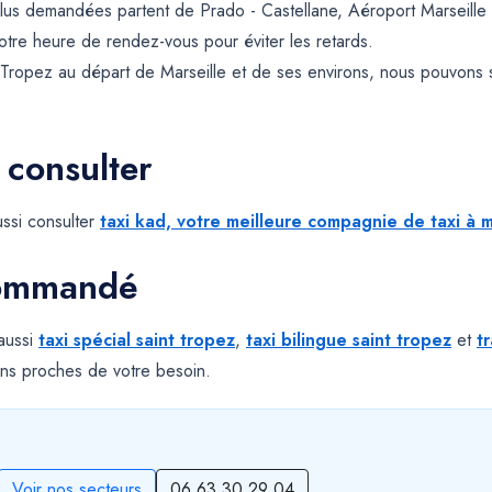
plus demandées partent de Prado - Castellane, Aéroport Marseille P
votre heure de rendez-vous pour éviter les retards.
 Tropez au départ de Marseille et de ses environs, nous pouvons 
 consulter
ssi consulter
taxi kad, votre meilleure compagnie de taxi à m
commandé
 aussi
taxi spécial saint tropez
,
taxi bilingue saint tropez
et
t
ns proches de votre besoin.
Voir nos secteurs
06 63 30 29 04