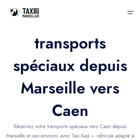
transports
Accueil
spéciaux depuis
Nos services
Nos services
Taxis aéroport
Taxis Aéroport
Marseille vers
Trajet Gare SNCF
Réservation
Trajet Port croisière
Caen
Actualités & évènements
Trajet Séminaire
Contactez-nous
Réservez votre transports spéciaux vers Caen depuis
Trajet Santé
Marseille et ses environs avec Taxi Kad — véhicule adapté à