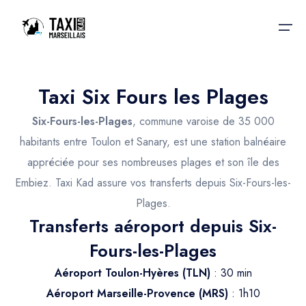
Taxi Six Fours les Plages
Accueil
Six-Fours-les-Plages
, commune varoise de 35 000
Nos services
Nos services
habitants entre Toulon et Sanary, est une station balnéaire
appréciée pour ses nombreuses plages et son île des
Taxis aéroport
Taxis Aéroport
Embiez. Taxi Kad assure vos transferts depuis Six-Fours-les-
Trajet Gare SNCF
Réservation
Plages.
Transferts aéroport depuis Six-
Trajet Port croisière
Actualités & évènements
Fours-les-Plages
Trajet Séminaire
Contactez-nous
Aéroport Toulon-Hyères (TLN)
: 30 min
Trajet Santé
Aéroport Marseille-Provence (MRS)
: 1h10