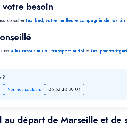
 votre besoin
ssi consulter
taxi kad, votre meilleure compagnie de taxi à m
onseillé
 aussi
aller retour auriol
,
transport auriol
et
taxi pmr stuttgar
e ?
s
Voir nos secteurs
06 63 30 29 04
l au départ de Marseille et de 