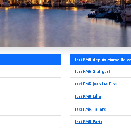
taxi PMR depuis Marseille ve
taxi PMR Stuttgart
taxi PMR Juan les Pins
taxi PMR Lille
taxi PMR Tallard
taxi PMR Paris