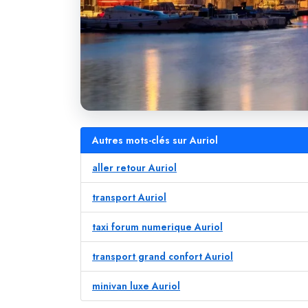
Autres mots-clés sur Auriol
aller retour Auriol
transport Auriol
taxi forum numerique Auriol
transport grand confort Auriol
minivan luxe Auriol