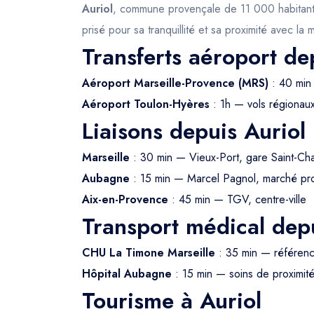
Auriol
, commune provençale de 11 000 habitants n
prisé pour sa tranquillité et sa proximité avec la
Transferts aéroport de
Aéroport Marseille-Provence (MRS)
: 40 min 
Aéroport Toulon-Hyères
: 1h — vols régionau
Liaisons depuis Auriol
Marseille
: 30 min — Vieux-Port, gare Saint-Ch
Aubagne
: 15 min — Marcel Pagnol, marché pr
Aix-en-Provence
: 45 min — TGV, centre-ville
Transport médical depu
CHU La Timone Marseille
: 35 min — référe
Hôpital Aubagne
: 15 min — soins de proximit
Tourisme à Auriol