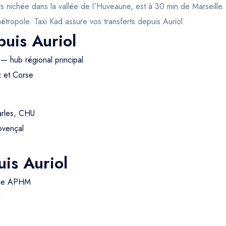
ichée dans la vallée de l'Huveaune, est à 30 min de Marseille. Vi
 métropole. Taxi Kad assure vos transferts depuis Auriol.
puis Auriol
— hub régional principal
x et Corse
arles, CHU
ovençal
is Auriol
nce APHM
é