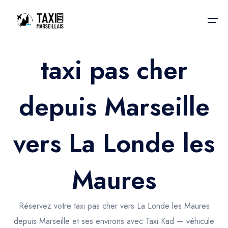
taxi pas cher
Accueil
depuis Marseille
Nos services
Nos services
Taxis aéroport
Taxis Aéroport
vers La Londe les
Trajet Gare SNCF
Réservation
Trajet Port croisière
Maures
Actualités & évènements
Trajet Séminaire
Contactez-nous
Réservez votre taxi pas cher vers La Londe les Maures
Trajet Santé
depuis Marseille et ses environs avec Taxi Kad — véhicule