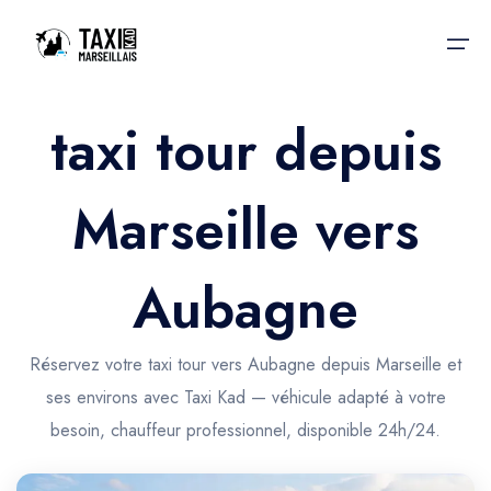
taxi tour depuis
Accueil
Marseille vers
Nos services
Nos services
Taxis aéroport
Taxis Aéroport
Aubagne
Trajet Gare SNCF
Réservation
Trajet Port croisière
Réservez votre taxi tour vers Aubagne depuis Marseille et
Actualités & évènements
ses environs avec Taxi Kad — véhicule adapté à votre
Trajet Séminaire
Contactez-nous
besoin, chauffeur professionnel, disponible 24h/24.
Trajet Santé