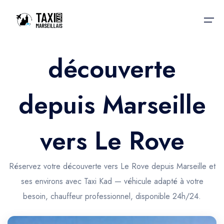
découverte
Accueil
depuis Marseille
Nos services
Nos services
Taxis aéroport
Taxis Aéroport
vers Le Rove
Trajet Gare SNCF
Réservation
Trajet Port croisière
Réservez votre découverte vers Le Rove depuis Marseille et
Actualités & évènements
ses environs avec Taxi Kad — véhicule adapté à votre
Trajet Séminaire
Contactez-nous
besoin, chauffeur professionnel, disponible 24h/24.
Trajet Santé