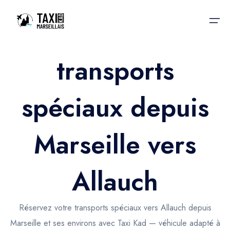
transports
Accueil
spéciaux depuis
Nos services
Nos services
Taxis aéroport
Taxis Aéroport
Marseille vers
Trajet Gare SNCF
Réservation
Trajet Port croisière
Allauch
Actualités & évènements
Trajet Séminaire
Contactez-nous
Réservez votre transports spéciaux vers Allauch depuis
Trajet Santé
Marseille et ses environs avec Taxi Kad — véhicule adapté à