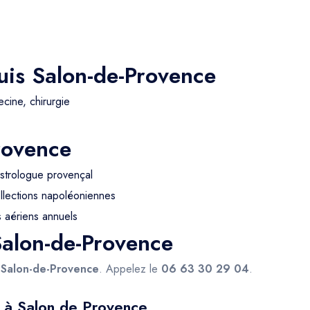
uis Salon-de-Provence
cine, chirurgie
rovence
strologue provençal
ollections napoléoniennes
 aériens annuels
Salon-de-Provence
s
Salon-de-Provence
. Appelez le
06 63 30 29 04
.
r à Salon de Provence