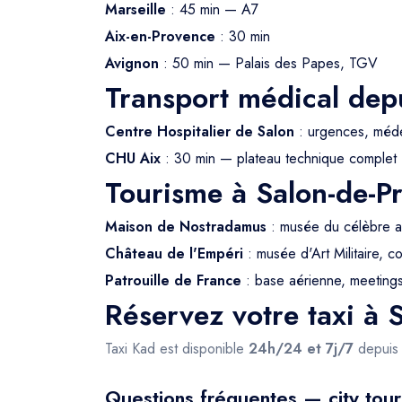
Marseille
: 45 min — A7
Aix-en-Provence
: 30 min
Avignon
: 50 min — Palais des Papes, TGV
Transport médical dep
Centre Hospitalier de Salon
: urgences, méde
CHU Aix
: 30 min — plateau technique complet
Tourisme à Salon-de-P
Maison de Nostradamus
: musée du célèbre a
Château de l'Empéri
: musée d'Art Militaire, c
Patrouille de France
: base aérienne, meetings
Réservez votre taxi à 
Taxi Kad est disponible
24h/24 et 7j/7
depui
Questions fréquentes — city tou