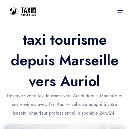
taxi tourisme
Accueil
depuis Marseille
Nos services
Nos services
Taxis aéroport
Taxis Aéroport
vers Auriol
Trajet Gare SNCF
Réservation
Trajet Port croisière
Réservez votre taxi tourisme vers Auriol depuis Marseille et
Actualités & évènements
ses environs avec Taxi Kad — véhicule adapté à votre
Trajet Séminaire
Contactez-nous
besoin, chauffeur professionnel, disponible 24h/24.
Trajet Santé