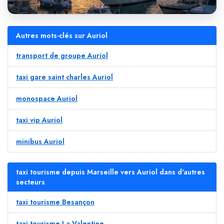
Autres mots-clés sur Auriol
transport de groupe Auriol
taxi gare saint charles Auriol
monospace Auriol
taxi vip Auriol
minibus Auriol
taxi tourisme depuis Marseille vers Auriol dans d'autres
secteurs
taxi tourisme Besançon
taxi tourisme La Valentine