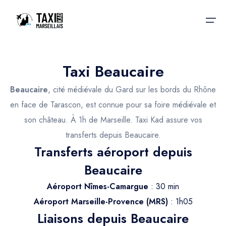
Taxi Beaucaire
Accueil
Beaucaire
, cité médiévale du Gard sur les bords du Rhône
Nos services
Nos services
en face de Tarascon, est connue pour sa foire médiévale et
son château. À 1h de Marseille. Taxi Kad assure vos
Taxis aéroport
Taxis Aéroport
transferts depuis Beaucaire.
Trajet Gare SNCF
Réservation
Transferts aéroport depuis
Trajet Port croisière
Beaucaire
Actualités & évènements
Trajet Séminaire
Aéroport Nîmes-Camargue
: 30 min
Contactez-nous
Aéroport Marseille-Provence (MRS)
: 1h05
Trajet Santé
Liaisons depuis Beaucaire