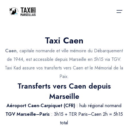
Taxi Caen
Accueil
Caen
, capitale normande et ville mémoire du Débarquement
Nos services
Nos services
de 1944, est accessible depuis Marseille en 5h15 via TGV.
Taxi Kad assure vos transferts vers Caen et le Mémorial de la
Taxis aéroport
Taxis Aéroport
Paix.
Trajet Gare SNCF
Réservation
Transferts vers Caen depuis
Trajet Port croisière
Marseille
Actualités & évènements
Trajet Séminaire
Aéroport Caen-Carpiquet (CFR)
: hub régional normand
Contactez-nous
TGV Marseille–Paris
: 3h15 + TER Paris–Caen 2h = 5h15
Trajet Santé
total