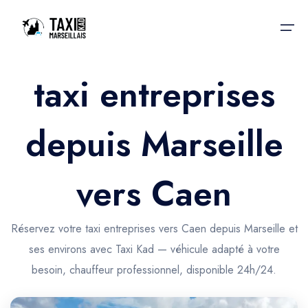
taxi entreprises
Accueil
depuis Marseille
Nos services
Nos services
Taxis aéroport
Taxis Aéroport
vers Caen
Trajet Gare SNCF
Réservation
Trajet Port croisière
Réservez votre taxi entreprises vers Caen depuis Marseille et
Actualités & évènements
ses environs avec Taxi Kad — véhicule adapté à votre
Trajet Séminaire
Contactez-nous
besoin, chauffeur professionnel, disponible 24h/24.
Trajet Santé