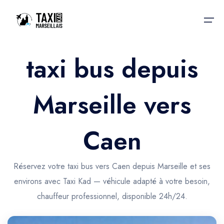
taxi bus depuis
Accueil
Marseille vers
Nos services
Nos services
Taxis aéroport
Taxis Aéroport
Caen
Trajet Gare SNCF
Réservation
Trajet Port croisière
Réservez votre taxi bus vers Caen depuis Marseille et ses
Actualités & évènements
environs avec Taxi Kad — véhicule adapté à votre besoin,
Trajet Séminaire
Contactez-nous
chauffeur professionnel, disponible 24h/24.
Trajet Santé