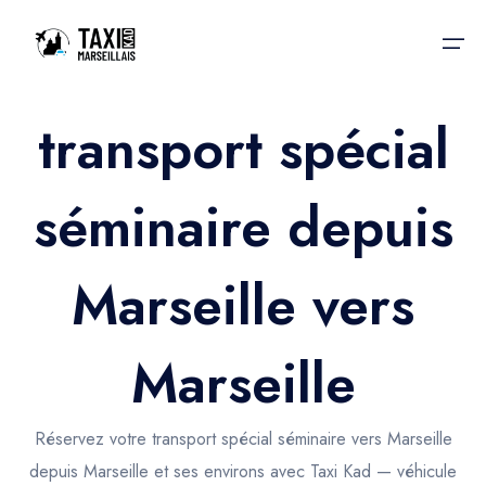
transport spécial
Accueil
séminaire depuis
Nos services
Nos services
Taxis aéroport
Taxis Aéroport
Marseille vers
Trajet Gare SNCF
Réservation
Trajet Port croisière
Marseille
Actualités & évènements
Trajet Séminaire
Contactez-nous
Réservez votre transport spécial séminaire vers Marseille
Trajet Santé
depuis Marseille et ses environs avec Taxi Kad — véhicule