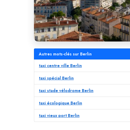
Autres mots-clés sur Berlin
taxi centre ville Berlin
taxi spécial Berlin
taxi stade vélodrome Berlin
taxi écologique Berlin
taxi vieux port Berlin