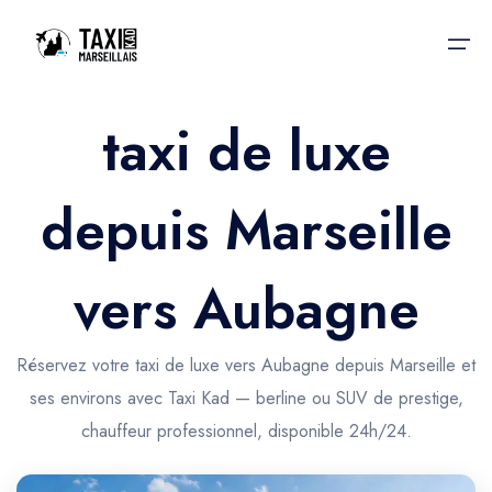
taxi de luxe
Accueil
depuis Marseille
Nos services
Nos services
Taxis aéroport
Taxis Aéroport
vers Aubagne
Trajet Gare SNCF
Réservation
Trajet Port croisière
Réservez votre taxi de luxe vers Aubagne depuis Marseille et
Actualités & évènements
ses environs avec Taxi Kad — berline ou SUV de prestige,
Trajet Séminaire
Contactez-nous
chauffeur professionnel, disponible 24h/24.
Trajet Santé