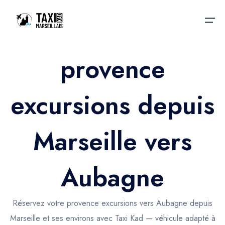
provence
Accueil
excursions depuis
Nos services
Nos services
Taxis aéroport
Taxis Aéroport
Marseille vers
Trajet Gare SNCF
Réservation
Trajet Port croisière
Aubagne
Actualités & évènements
Trajet Séminaire
Contactez-nous
Réservez votre provence excursions vers Aubagne depuis
Trajet Santé
Marseille et ses environs avec Taxi Kad — véhicule adapté à