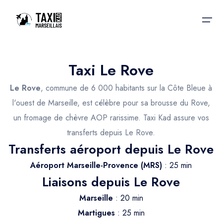
Taxi Le Rove
Accueil
Le Rove
, commune de 6 000 habitants sur la Côte Bleue à
Nos services
Nos services
l'ouest de Marseille, est célèbre pour sa brousse du Rove,
un fromage de chèvre AOP rarissime. Taxi Kad assure vos
Taxis aéroport
Taxis Aéroport
transferts depuis Le Rove.
Trajet Gare SNCF
Réservation
Transferts aéroport depuis Le Rove
Trajet Port croisière
Aéroport Marseille-Provence (MRS)
: 25 min
Actualités & évènements
Liaisons depuis Le Rove
Trajet Séminaire
Contactez-nous
Marseille
: 20 min
Trajet Santé
Martigues
: 25 min