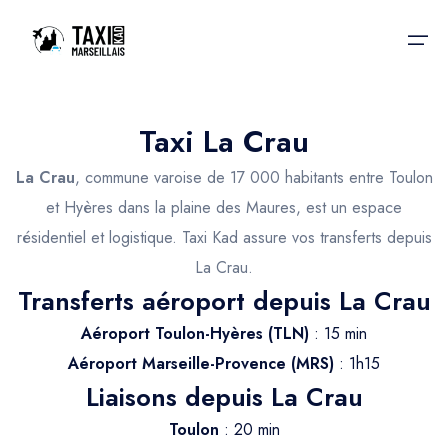
Taxi La Crau
Accueil
La Crau
, commune varoise de 17 000 habitants entre Toulon
Nos services
Nos services
et Hyères dans la plaine des Maures, est un espace
résidentiel et logistique. Taxi Kad assure vos transferts depuis
Taxis aéroport
Taxis Aéroport
La Crau.
Trajet Gare SNCF
Réservation
Transferts aéroport depuis La Crau
Trajet Port croisière
Aéroport Toulon-Hyères (TLN)
: 15 min
Actualités & évènements
Aéroport Marseille-Provence (MRS)
: 1h15
Trajet Séminaire
Liaisons depuis La Crau
Contactez-nous
Trajet Santé
Toulon
: 20 min