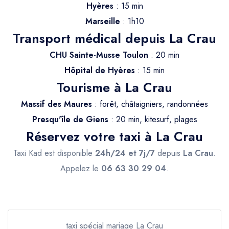
Trajet Longue Distance
Hyères
: 15 min
Marseille
: 1h10
Transport médical depuis La Crau
CHU Sainte-Musse Toulon
: 20 min
Hôpital de Hyères
: 15 min
Tourisme à La Crau
Massif des Maures
: forêt, châtaigniers, randonnées
Presqu'île de Giens
: 20 min, kitesurf, plages
Réservez votre taxi à La Crau
Taxi Kad est disponible
24h/24 et 7j/7
depuis
La Crau
.
Appelez le
06 63 30 29 04
.
taxi spécial mariage La Crau