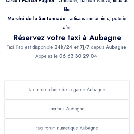
Circuit Marcel Pagnol
: Garlaban, Bastide Neuve, lieux du
film
Marché de la Santonnade
: artisans santonniers, poterie
d'art
Réservez votre taxi à Aubagne
Taxi Kad est disponible
24h/24 et 7j/7
depuis
Aubagne
.
Appelez le
06 63 30 29 04
.
taxi notre dame de la garde Aubagne
taxi bus Aubagne
taxi forum numerique Aubagne