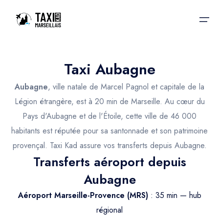
Taxi Aubagne
Accueil
Aubagne
, ville natale de Marcel Pagnol et capitale de la
Nos services
Nos services
Légion étrangère, est à 20 min de Marseille. Au cœur du
Pays d'Aubagne et de l'Étoile, cette ville de 46 000
Taxis aéroport
Taxis Aéroport
habitants est réputée pour sa santonnade et son patrimoine
Trajet Gare SNCF
Réservation
provençal. Taxi Kad assure vos transferts depuis Aubagne.
Transferts aéroport depuis
Trajet Port croisière
Actualités & évènements
Aubagne
Trajet Séminaire
Contactez-nous
Aéroport Marseille-Provence (MRS)
: 35 min — hub
Trajet Santé
régional