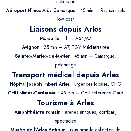
Trajet Longue Distance
nationaux
Aéroport Nîmes-Alès-Camargue
: 45 min — Ryanair, vols
low cost
Liaisons depuis Arles
Marseille
: 1h — A54/A7
Avignon
: 35 min — A7, TGV Méditerranée
Saintes-Maries-de-la-Mer
: 45 min — Camargue,
pèlerinage
Transport médical depuis Arles
Hôpital Joseph Imbert Arles
: urgences locales, CHG
CHU Nîmes-Carémeau
: 45 min — CHU référence Gard
Tourisme à Arles
Amphithéâtre romain
: arènes antiques, corridas,
spectacles
Musée de l'Arles Antique
: plus grande collection de