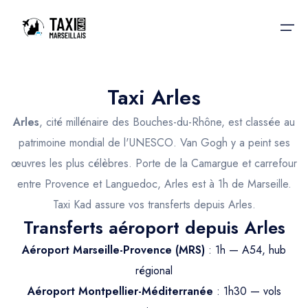
Taxi Arles
Accueil
Arles
, cité millénaire des Bouches-du-Rhône, est classée au
Nos services
Nos services
patrimoine mondial de l'UNESCO. Van Gogh y a peint ses
œuvres les plus célèbres. Porte de la Camargue et carrefour
Taxis aéroport
Taxis Aéroport
entre Provence et Languedoc, Arles est à 1h de Marseille.
Trajet Gare SNCF
Réservation
Taxi Kad assure vos transferts depuis Arles.
Transferts aéroport depuis Arles
Trajet Port croisière
Actualités & évènements
Aéroport Marseille-Provence (MRS)
: 1h — A54, hub
Trajet Séminaire
Contactez-nous
régional
Trajet Santé
Aéroport Montpellier-Méditerranée
: 1h30 — vols