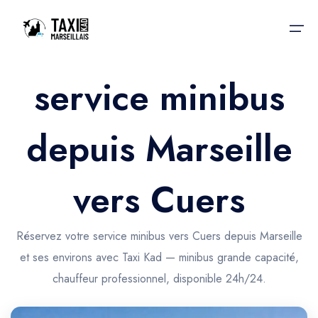
service minibus
Accueil
depuis Marseille
Nos services
Nos services
Taxis aéroport
Taxis Aéroport
vers Cuers
Trajet Gare SNCF
Réservation
Trajet Port croisière
Réservez votre service minibus vers Cuers depuis Marseille
Actualités & évènements
et ses environs avec Taxi Kad — minibus grande capacité,
Trajet Séminaire
Contactez-nous
chauffeur professionnel, disponible 24h/24.
Trajet Santé