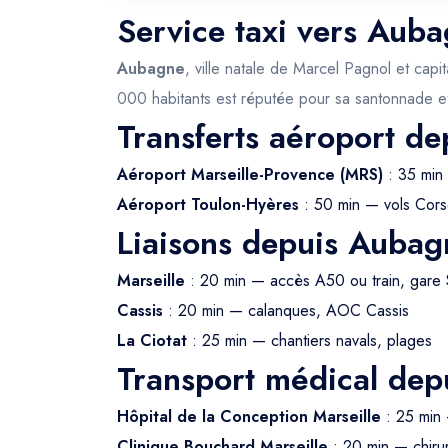
Service taxi vers Auba
Aubagne
, ville natale de Marcel Pagnol et cap
000 habitants est réputée pour sa santonnade et
Transferts aéroport d
Aéroport Marseille-Provence (MRS)
: 35 min
Aéroport Toulon-Hyères
: 50 min — vols Cors
Liaisons depuis Aubag
Marseille
: 20 min — accès A50 ou train, gare 
Cassis
: 20 min — calanques, AOC Cassis
La Ciotat
: 25 min — chantiers navals, plages
Transport médical de
Hôpital de la Conception Marseille
: 25 min 
Clinique Bouchard Marseille
: 20 min — chirur