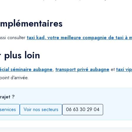
omplémentaires
ssi consulter
taxi kad, votre meilleure compagnie de taxi à m
r plus loin
écial séminaire aubagne
,
transport privé aubagne
et
taxi v
oint d'arrivée.
rajet ?
services
Voir nos secteurs
06 63 30 29 04