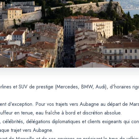
erlines et SUV de prestige (Mercedes, BMW, Audi), d'horaires ri
nt d'exception. Pour vos trajets vers Aubagne au départ de Marsei
uffeur en tenue, eau fraîche à bord et discrétion absolue.
, célébrités, délégations diplomatiques et clients exigeants qui c
haque trajet vers Aubagne.
rt de Marseille et de ses environs en précisant le type de véhicu