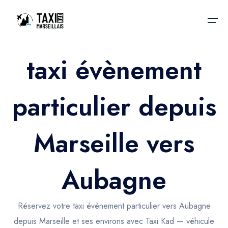
taxi évènement
Accueil
particulier depuis
Nos services
Nos services
Taxis aéroport
Taxis Aéroport
Marseille vers
Trajet Gare SNCF
Réservation
Trajet Port croisière
Aubagne
Actualités & évènements
Trajet Séminaire
Contactez-nous
Réservez votre taxi évènement particulier vers Aubagne
Trajet Santé
depuis Marseille et ses environs avec Taxi Kad — véhicule