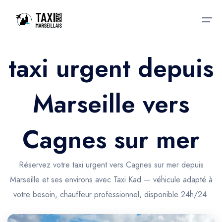
taxi urgent depuis
Accueil
Marseille vers
Nos services
Nos services
Taxis aéroport
Taxis Aéroport
Cagnes sur mer
Trajet Gare SNCF
Réservation
Trajet Port croisière
Réservez votre taxi urgent vers Cagnes sur mer depuis
Actualités & évènements
Marseille et ses environs avec Taxi Kad — véhicule adapté à
Trajet Séminaire
Contactez-nous
votre besoin, chauffeur professionnel, disponible 24h/24.
Trajet Santé