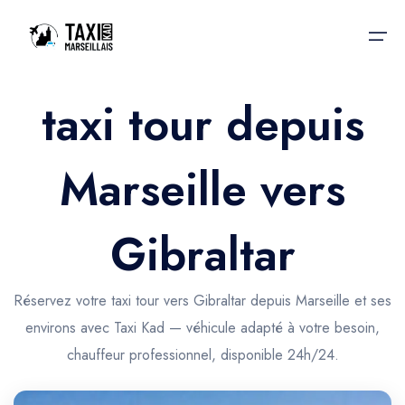
taxi tour depuis
Accueil
Marseille vers
Nos services
Nos services
Taxis aéroport
Taxis Aéroport
Gibraltar
Trajet Gare SNCF
Réservation
Trajet Port croisière
Réservez votre taxi tour vers Gibraltar depuis Marseille et ses
Actualités & évènements
environs avec Taxi Kad — véhicule adapté à votre besoin,
Trajet Séminaire
Contactez-nous
chauffeur professionnel, disponible 24h/24.
Trajet Santé