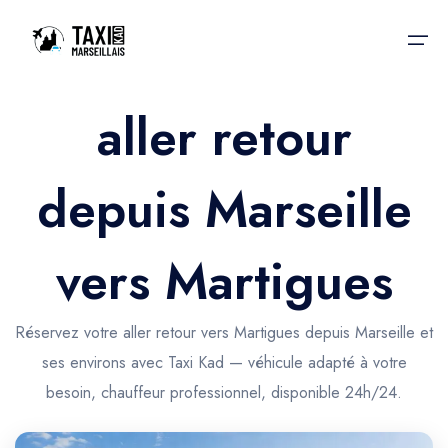
aller retour
Accueil
depuis Marseille
Nos services
Nos services
Taxis aéroport
Taxis Aéroport
vers Martigues
Trajet Gare SNCF
Réservation
Trajet Port croisière
Réservez votre aller retour vers Martigues depuis Marseille et
Actualités & évènements
ses environs avec Taxi Kad — véhicule adapté à votre
Trajet Séminaire
Contactez-nous
besoin, chauffeur professionnel, disponible 24h/24.
Trajet Santé