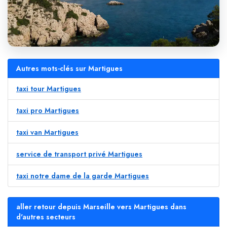
Autres mots-clés sur Martigues
taxi tour Martigues
taxi pro Martigues
taxi van Martigues
service de transport privé Martigues
taxi notre dame de la garde Martigues
aller retour depuis Marseille vers Martigues dans
d'autres secteurs