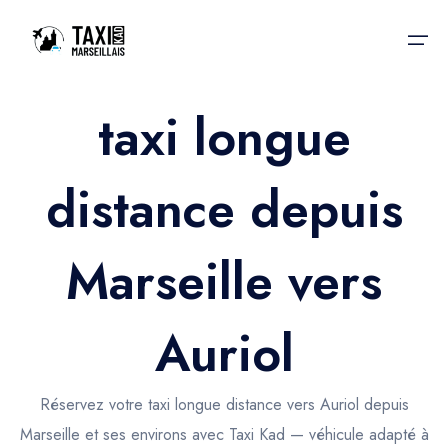
taxi longue
Accueil
distance depuis
Nos services
Nos services
Taxis aéroport
Taxis Aéroport
Marseille vers
Trajet Gare SNCF
Réservation
Trajet Port croisière
Auriol
Actualités & évènements
Trajet Séminaire
Contactez-nous
Réservez votre taxi longue distance vers Auriol depuis
Trajet Santé
Marseille et ses environs avec Taxi Kad — véhicule adapté à