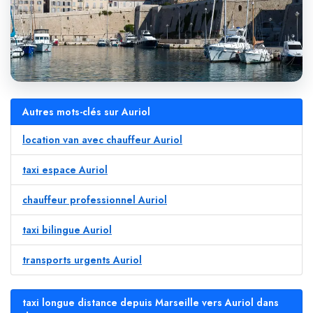
Autres mots-clés sur Auriol
location van avec chauffeur Auriol
taxi espace Auriol
chauffeur professionnel Auriol
taxi bilingue Auriol
transports urgents Auriol
taxi longue distance depuis Marseille vers Auriol dans