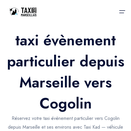
taxi évènement
Accueil
particulier depuis
Nos services
Nos services
Taxis aéroport
Taxis Aéroport
Marseille vers
Trajet Gare SNCF
Réservation
Trajet Port croisière
Cogolin
Actualités & évènements
Trajet Séminaire
Contactez-nous
Réservez votre taxi évènement particulier vers Cogolin
Trajet Santé
depuis Marseille et ses environs avec Taxi Kad — véhicule