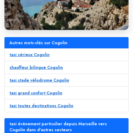
Autres mots-clés sur Cogolin
taxi sérieux Cogolin
chauffeur bilingue Cogolin
taxi stade vélodrome Cogolin
taxi grand confort Cogolin
taxi toutes destinations Cogolin
taxi évènement particulier depuis Marseille vers
Cogolin dans d'autres secteurs