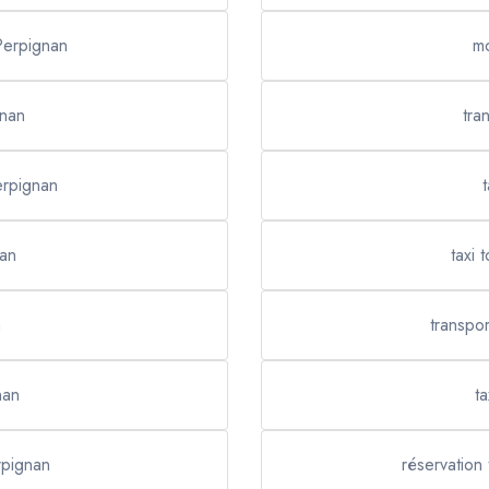
 Perpignan
m
gnan
tra
erpignan
nan
taxi 
n
transpo
nan
t
rpignan
réservation 