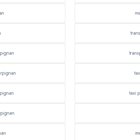
an
mi
n
tran
rpignan
trans
erpignan
ta
rpignan
taxi 
rpignan
nan
me