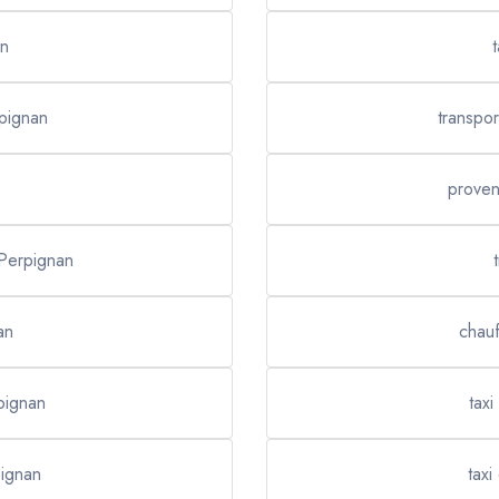
an
rpignan
transpo
proven
 Perpignan
an
chauf
pignan
tax
pignan
tax