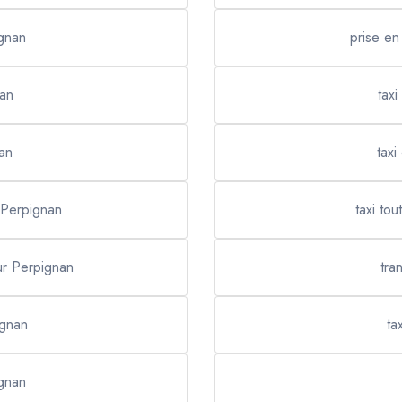
ignan
prise en
nan
tax
an
taxi
 Perpignan
taxi to
ur Perpignan
tra
ignan
ta
gnan