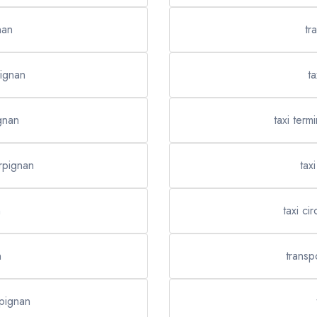
nan
tr
pignan
t
gnan
taxi term
rpignan
tax
n
taxi ci
n
transp
rpignan