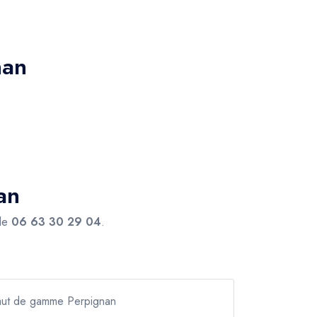
nan
an
 le
06 63 30 29 04
.
haut de gamme Perpignan