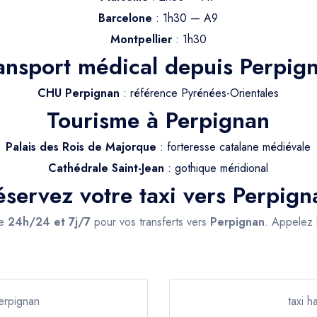
Barcelone
: 1h30 — A9
Montpellier
: 1h30
ansport médical depuis Perpig
CHU Perpignan
: référence Pyrénées-Orientales
Tourisme à Perpignan
Palais des Rois de Majorque
: forteresse catalane médiévale
Cathédrale Saint-Jean
: gothique méridional
éservez votre taxi vers Perpign
le
24h/24 et 7j/7
pour vos transferts vers
Perpignan
. Appelez
erpignan
taxi 