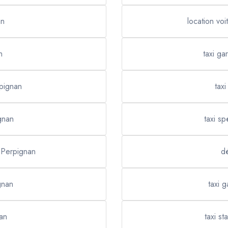
an
location vo
n
taxi ga
rpignan
taxi
gnan
taxi s
 Perpignan
d
ignan
taxi 
an
taxi s