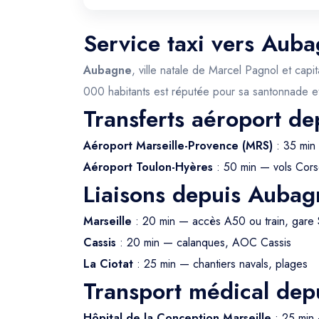
Service taxi vers Auba
Aubagne
, ville natale de Marcel Pagnol et cap
000 habitants est réputée pour sa santonnade et
Transferts aéroport d
Aéroport Marseille-Provence (MRS)
: 35 min
Aéroport Toulon-Hyères
: 50 min — vols Cors
Liaisons depuis Aubag
Marseille
: 20 min — accès A50 ou train, gare 
Cassis
: 20 min — calanques, AOC Cassis
La Ciotat
: 25 min — chantiers navals, plages
Transport médical de
Hôpital de la Conception Marseille
: 25 min 