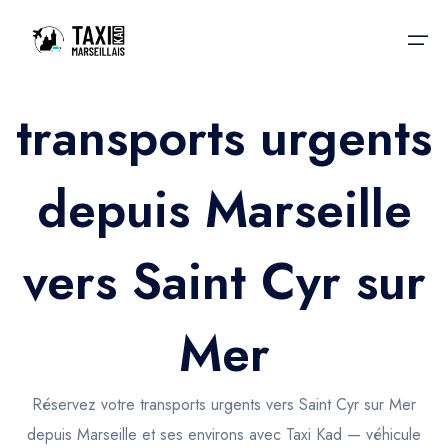
transports urgents
Accueil
depuis Marseille
Nos services
Nos services
Taxis aéroport
Taxis Aéroport
vers Saint Cyr sur
Trajet Gare SNCF
Réservation
Trajet Port croisière
Mer
Actualités & évènements
Trajet Séminaire
Contactez-nous
Réservez votre transports urgents vers Saint Cyr sur Mer
Trajet Santé
depuis Marseille et ses environs avec Taxi Kad — véhicule