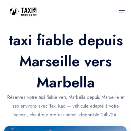
taxi fiable depuis
Accueil
Marseille vers
Nos services
Nos services
Taxis aéroport
Taxis Aéroport
Marbella
Trajet Gare SNCF
Réservation
Trajet Port croisière
Réservez votre taxi fiable vers Marbella depuis Marseille et
Actualités & évènements
ses environs avec Taxi Kad — véhicule adapté à votre
Trajet Séminaire
Contactez-nous
besoin, chauffeur professionnel, disponible 24h/24.
Trajet Santé