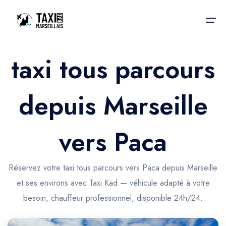
taxi tous parcours
Accueil
depuis Marseille
Nos services
Nos services
Taxis aéroport
Taxis Aéroport
vers Paca
Trajet Gare SNCF
Réservation
Trajet Port croisière
Réservez votre taxi tous parcours vers Paca depuis Marseille
Actualités & évènements
et ses environs avec Taxi Kad — véhicule adapté à votre
Trajet Séminaire
Contactez-nous
besoin, chauffeur professionnel, disponible 24h/24.
Trajet Santé