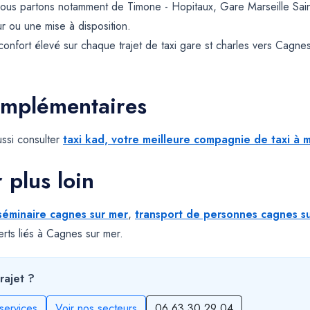
ous partons notamment de Timone - Hopitaux, Gare Marseille Sain
ur ou une mise à disposition.
confort élevé sur chaque trajet de taxi gare st charles vers Cagne
omplémentaires
ssi consulter
taxi kad, votre meilleure compagnie de taxi à m
r plus loin
 séminaire cagnes sur mer
,
transport de personnes cagnes s
erts liés à Cagnes sur mer.
rajet ?
services
Voir nos secteurs
06 63 30 29 04