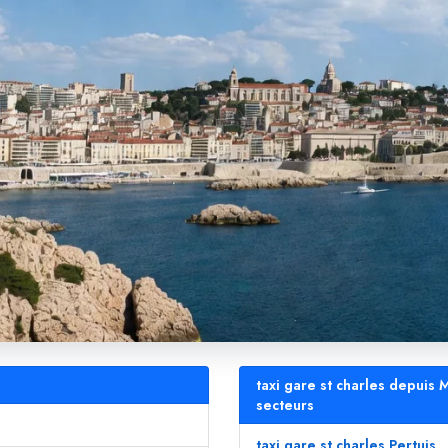
taxi gare st charles depuis 
secteurs
taxi gare st charles Pertuis