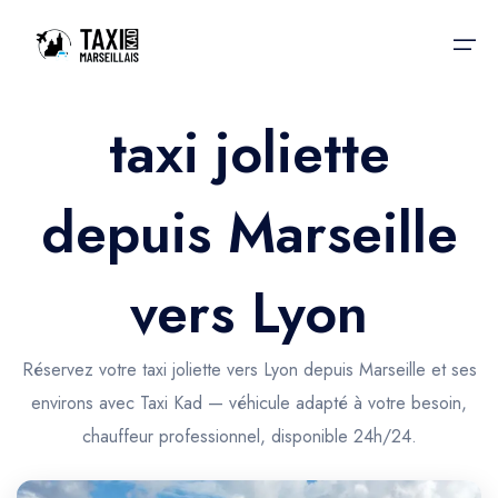
taxi joliette
Accueil
depuis Marseille
Nos services
Nos services
Taxis aéroport
Taxis Aéroport
vers Lyon
Trajet Gare SNCF
Réservation
Trajet Port croisière
Réservez votre taxi joliette vers Lyon depuis Marseille et ses
Actualités & évènements
environs avec Taxi Kad — véhicule adapté à votre besoin,
Trajet Séminaire
Contactez-nous
chauffeur professionnel, disponible 24h/24.
Trajet Santé