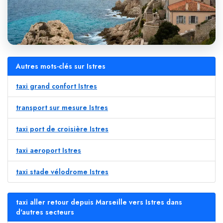
Autres mots-clés sur Istres
taxi grand confort Istres
transport sur mesure Istres
taxi port de croisière Istres
taxi aeroport Istres
taxi stade vélodrome Istres
taxi aller retour depuis Marseille vers Istres dans
d'autres secteurs