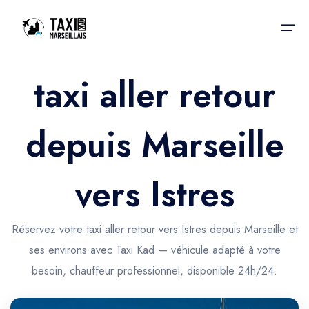
taxi aller retour
Accueil
depuis Marseille
Nos services
Nos services
Taxis aéroport
Taxis Aéroport
vers Istres
Trajet Gare SNCF
Réservation
Trajet Port croisière
Réservez votre taxi aller retour vers Istres depuis Marseille et
Actualités & évènements
ses environs avec Taxi Kad — véhicule adapté à votre
Trajet Séminaire
Contactez-nous
besoin, chauffeur professionnel, disponible 24h/24.
Trajet Santé