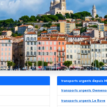
transports urgents depuis Ma
transports urgents Gemeno
transports urgents Le Rove