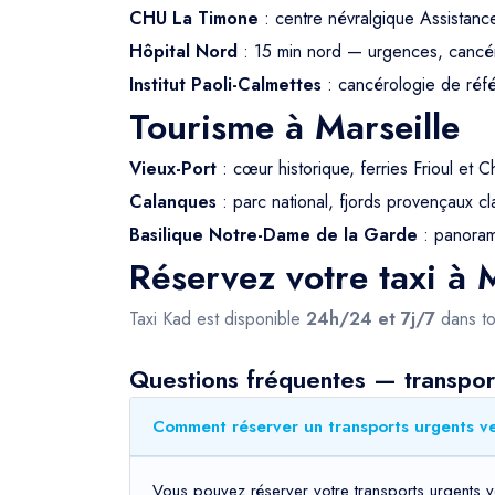
CHU La Timone
: centre névralgique Assistanc
Hôpital Nord
: 15 min nord — urgences, cancé
Institut Paoli-Calmettes
: cancérologie de ré
Tourisme à Marseille
Vieux-Port
: cœur historique, ferries Frioul et C
Calanques
: parc national, fjords provençaux
Basilique Notre-Dame de la Garde
: panorama
Réservez votre taxi à M
Taxi Kad est disponible
24h/24 et 7j/7
dans to
Questions fréquentes — transport
Comment réserver un transports urgents ve
Vous pouvez réserver votre transports urgents ve