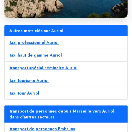
Autres mots-clés sur Auriol
taxi professionnel Auriol
taxi haut de gamme Auriol
transport spécial séminaire Auriol
taxi tourisme Auriol
taxi tour Auriol
transport de personnes depuis Marseille vers Auriol
dans d'autres secteurs
transport de personnes Embruns