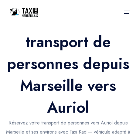
transport de
Accueil
personnes depuis
Nos services
Nos services
Taxis aéroport
Taxis Aéroport
Marseille vers
Trajet Gare SNCF
Réservation
Trajet Port croisière
Auriol
Actualités & évènements
Trajet Séminaire
Contactez-nous
Réservez votre transport de personnes vers Auriol depuis
Trajet Santé
Marseille et ses environs avec Taxi Kad — véhicule adapté à